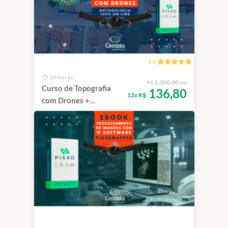
5.0
28 horas
1.300,00 ou
R$
Curso de Topografia
136,80
12x R$
com Drones +
Pix4Dmapper