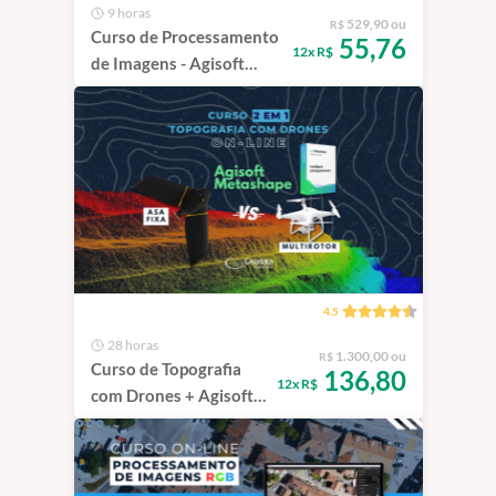
9 horas
529,90 ou
R$
Curso de Processamento
55,76
12x R$
de Imagens - Agisoft
Metashape
4.5
28 horas
1.300,00 ou
R$
Curso de Topografia
136,80
12x R$
com Drones + Agisoft
Metashape