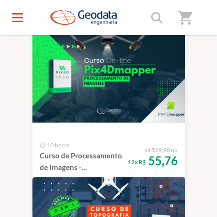
Início
/
Cursos
shopping_cart
10 horas
529,90 ou
R$
Curso de Processamento
55,76
12x R$
de Imagens -
Pix4Dmapper