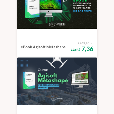
69,90 ou
R$
eBook Agisoft Metashape
7,36
12x R$