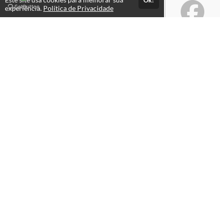
Ok!
experiência.
Política de Privacidade
Atendimento
Aberto de Seg a Sexta: 08:00 às 18:00
(85) 3264-2656
(85) 9883-02656
Fale Conosco
CNPJ: 05.683.561/0001-56
Páginas
Termos de Uso
Política de Privacidade