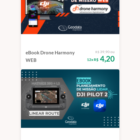
39,90 ou
eBook Drone Harmony
R$
4,20
12x R$
WEB