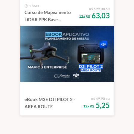
1 hora
599,00 ou
R$
Curso de Mapeamento
63,03
12x R$
LiDAR PPK Base
TRIMBLE DA2 GEO
49,90 ou
eBook M3E DJI PILOT 2 -
R$
5,25
12x R$
AREA ROUTE