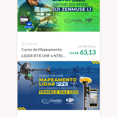
12 horas
599,90 ou
R$
Curso de Mapeamento
63,13
12x R$
LiDAR RTK UHF e NTRIP
Drone Matrice 300