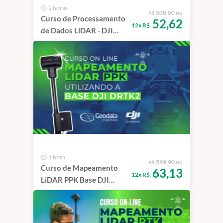
2 horas
500,00 ou
R$
Curso de Processamento
52,62
12x R$
de Dados LiDAR - DJI
TERRA
1 hora
599,90 ou
R$
Curso de Mapeamento
63,13
12x R$
LiDAR PPK Base DJI
DRTK2