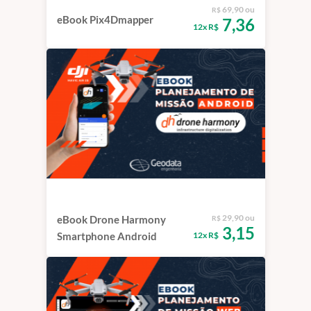
69,90 ou
R$
eBook Pix4Dmapper
7,36
12x R$
29,90 ou
eBook Drone Harmony
R$
3,15
12x R$
Smartphone Android