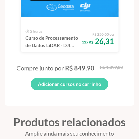
solicitar o reembolso do valor pago em conformidade com o
Código de Defesa do Consumidor
.
2 horas
250,00 ou
R$
Curso de Processamento
26,31
12x R$
de Dados LiDAR - DJI
TERRA
Compre junto por
R$ 849,90
R$ 1.399,80
Adicionar cursos no carrinho
Produtos relacionados
Amplie ainda mais seu conhecimento