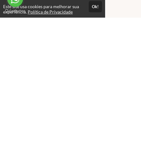
Este site usa cookies para melhorar sua
Ok!
experiência.
Política de Privacidade
Atendimento
Aberto de Seg a Sexta: 08:00 às 18:00
(85) 3264-2656
(85) 9883-02656
Fale Conosco
CNPJ: 05.683.561/0001-56
Páginas