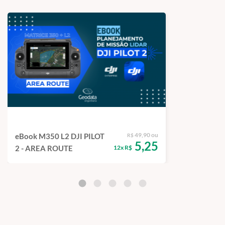
49,90 ou
eBook M350 L2 DJI PILOT
R$
5,25
12x R$
2 - AREA ROUTE