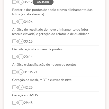
35:12
ASSISTIR
Em torno de 100GB de memória em HD livre para
armazenamento de dados
Pontaria dos pontos de apoio e novo alinhamento das
É sugerido ter um dispositivo de armazenamento do tipo SSD
fotos (escala elevada)
34:26
Garantia
Análise do resultado do novo alinhamento de fotos
Após a compra do curso o aluno terá até 7 dias para cancelar e
(escala elevada) e geração do relatório de qualidade
solicitar o reembolso do valor pago em conformidade com o
33:16
Código de Defesa do Consumidor
.
Densificação da nuvem de pontos
20:14
Análise e classificação de nuvem de pontos
01:06:21
Geração da mesh, MDT e curvas de nível
42:26
Geração do MDS
29:48